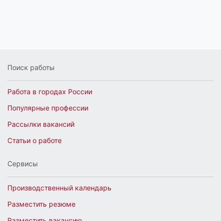
знакомых или обратиться в поисках работы в
кадровое рекрутинговое агентство
по подбору
персонала, а можно искать работу самостоятельно,
просматривая вакансии на нашем сайте работа джоб
ру.
В интернет стало много различных сайтов по поиску
Поиск работы
работы, просмотреть вакансии на всех физически не
возможно. Профессионалами рекрутинга был создан
Работа в городах России
сайт-агрегатор вакансий. У нас можно искать работу
на одном окне сразу с многих сайтов работы
Популярные профессии
одновременно.
Рассылки вакансий
Работа вакансии
Статьи о работе
Агрегатор вакансий Работа Джоб ру в Кызылорде
представляет свежие вакансии от лучших сайтов
Сервисы
работы в в Кызылорде в Кызылординской области.
На сайте вы найдете вакансии от прямых
Производственный календарь
работодателей в Кызылорде и кадровых агентств в
Кызылорде. Будьте внимательны: тщательно
Разместить резюме
изучайте, компании в которые вас пригласили на
Разместить вакансию