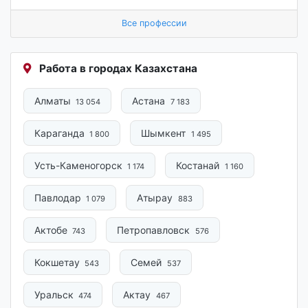
Все профессии
Работа в городах Казахстана
Алматы
Астана
13 054
7 183
Караганда
Шымкент
1 800
1 495
Усть-Каменогорск
Костанай
1 174
1 160
Павлодар
Атырау
1 079
883
Актобе
Петропавловск
743
576
Кокшетау
Семей
543
537
Уральск
Актау
474
467